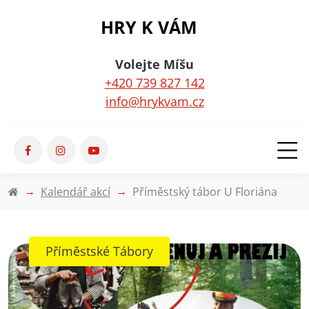
HRY K VÁM
Volejte Míšu
+420 739 827 142
info@hrykvam.cz
Kalendář akcí
Příměstský tábor U Floriána
Příměstské Tábory