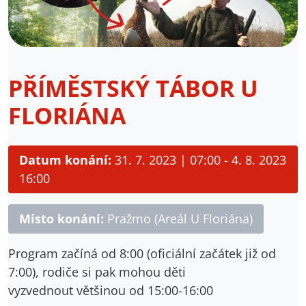
PŘÍMĚSTSKÝ TÁBOR U
FLORIÁNA
Datum konání:
31. 7. 2023 | 07:00 - 4. 8. 2023
16:00
Místo konání:
Pražmo (Areál U Floriána)
Program začíná od 8:00 (oficiální začátek již od
7:00), rodiče si pak mohou děti
vyzvednout většinou od 15:00-16:00