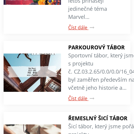
letos přinášejí
jedinečné téma
Marvel…
Číst dále
PARKOUROVÝ TÁBOR
Sportovní tábor, který jsm
s projektu
č. CZ.03.2.65/0.0/0.0/16_
byl zaměřen především na
včetně jeho historie a…
Číst dále
ŘEMESLNÝ ŠICÍ TÁBOR
Šicí tábor, který jsme pořá