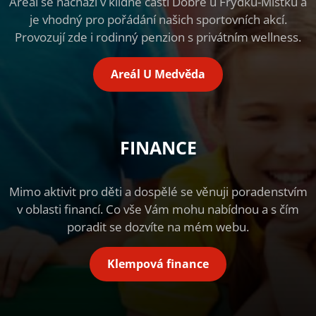
Areál se nachází v klidné části Dobré u Frýdku-Místku a
je vhodný pro pořádání našich sportovních akcí.
Provozují zde i rodinný penzion s privátním wellness.
Areál U Medvěda
FINANCE
Mimo aktivit pro děti a dospělé se věnuji poradenstvím
v oblasti financí. Co vše Vám mohu nabídnou a s čím
poradit se dozvíte na mém webu.
Klempová finance