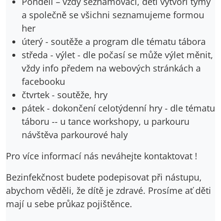
Pondělí – vždy seznamovací, děti vytvoří týmy
a společně se všichni seznamujeme formou
her
úterý - soutěže a program dle tématu tábora
středa - výlet - dle počasí se může výlet měnit,
vždy info předem na webových stránkách a
facebooku
čtvrtek - soutěže, hry
pátek - dokončení celotýdenní hry - dle tématu
táboru -- u tance workshopy, u parkouru
návštěva parkourové haly
Pro více informací nás neváhejte kontaktovat !
Bezinfekčnost budete podepisovat při nástupu,
abychom věděli, že dítě je zdravé. Prosíme ať děti
mají u sebe průkaz pojištěnce.