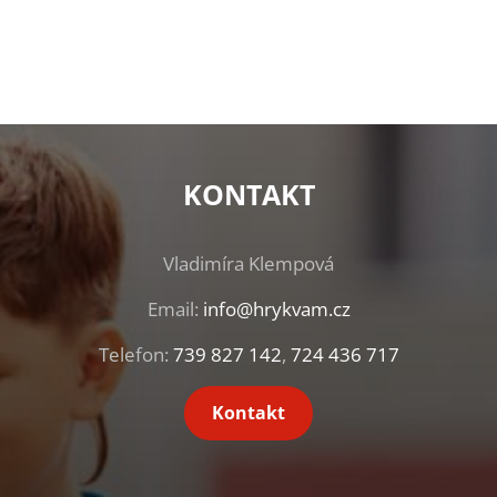
KONTAKT
Vladimíra Klempová
Email:
info@hrykvam.cz
Telefon:
739 827 142
,
724 436 717
Kontakt