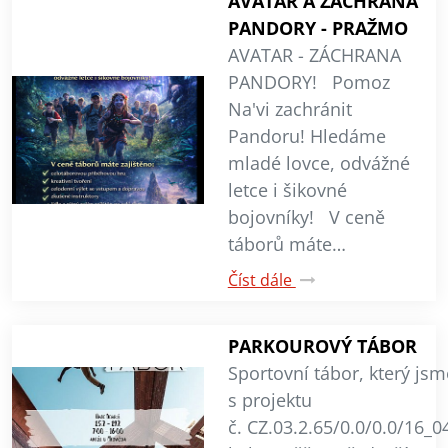
AVATAR A ZÁCHRANA
PANDORY - PRAŽMO
AVATAR - ZÁCHRANA
PANDORY! Pomoz
Na'vi zachránit
Pandoru! Hledáme
mladé lovce, odvážné
letce i šikovné
bojovníky! V ceně
táborů máte…
Číst dále
PARKOUROVÝ TÁBOR
Sportovní tábor, který jsm
s projektu
č. CZ.03.2.65/0.0/0.0/16_