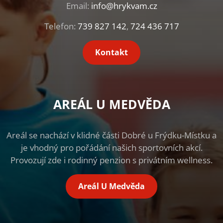
Email:
info@hrykvam.cz
Telefon:
739 827 142
,
724 436 717
Kontakt
AREÁL U MEDVĚDA
Areál se nachází v klidné části Dobré u Frýdku-Místku a
je vhodný pro pořádání našich sportovních akcí.
Provozují zde i rodinný penzion s privátním wellness.
Areál U Medvěda