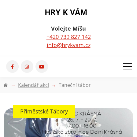
HRY K VÁM
Volejte Míšu
+420 739 827 142
info@hrykvam.cz
Kalendář akcí
Taneční tábor
Příměstské Tábory