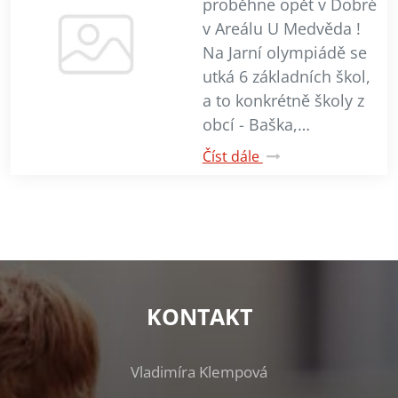
proběhne opět v Dobré
v Areálu U Medvěda !
Na Jarní olympiádě se
utká 6 základních škol,
a to konkrétně školy z
obcí - Baška,…
Číst dále
KONTAKT
Vladimíra Klempová