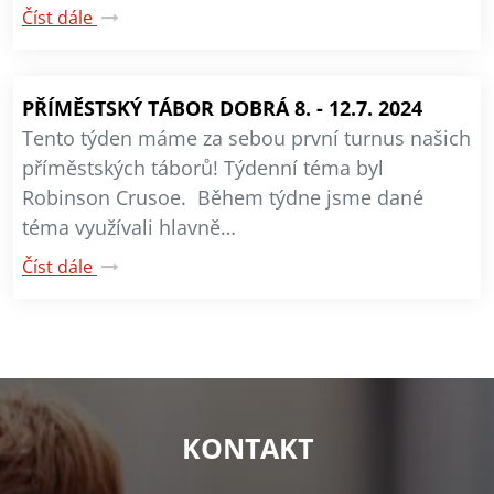
Číst dále
PŘÍMĚSTSKÝ TÁBOR DOBRÁ 8. - 12.7. 2024
Tento týden máme za sebou první turnus našich
příměstských táborů! Týdenní téma byl
Robinson Crusoe. Během týdne jsme dané
téma využívali hlavně…
Číst dále
KONTAKT