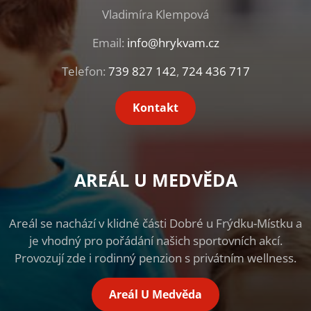
Vladimíra Klempová
Email:
info@hrykvam.cz
Telefon:
739 827 142
,
724 436 717
Kontakt
AREÁL U MEDVĚDA
Areál se nachází v klidné části Dobré u Frýdku-Místku a
je vhodný pro pořádání našich sportovních akcí.
Provozují zde i rodinný penzion s privátním wellness.
Areál U Medvěda