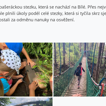
ašeráckou stezku, která se nachází na Bílé. Přes největ
e plnili úkoly podél celé stezky, která si tyčila skrz s
dostali za odměnu nanuky na osvěžení.