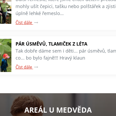
mohly ušít čepici, tašku nebo polštářek a zjistil
úplně lehké řemeslo…
Číst dále
PÁR ÚSMĚVŮ, TLAMIČEK Z LÉTA
Tak dobře dáme sem i děti... pár úsměvů, tlami
co... bo bylo fajně!!! Hravý klaun
Číst dále
AREÁL U MEDVĚDA