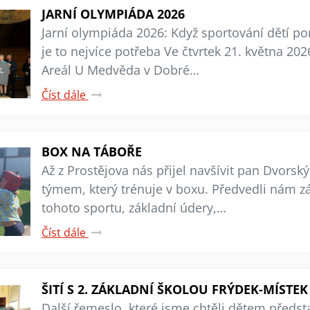
JARNÍ OLYMPIÁDA 2026
Jarní olympiáda 2026: Když sportování dětí p
je to nejvíce potřeba Ve čtvrtek 21. května 202
Areál U Medvěda v Dobré…
Číst dále
BOX NA TÁBOŘE
Až z Prostějova nás přijel navšívit pan Dvorsk
týmem, který trénuje v boxu. Předvedli nám z
tohoto sportu, základní údery,…
Číst dále
ŠITÍ S 2. ZÁKLADNÍ ŠKOLOU FRÝDEK-MÍSTEK
Další řemeslo, které jsme chtěli dětem představi