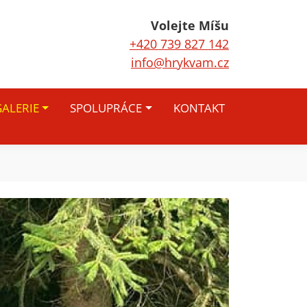
Volejte Míšu
+420 739 827 142
info@hrykvam.cz
ALERIE
SPOLUPRÁCE
KONTAKT