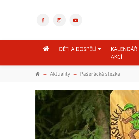
DĚTI A DOSPĚLÍ
KALENDÁŘ
AKCÍ
Aktuality
Pašerácká stezka