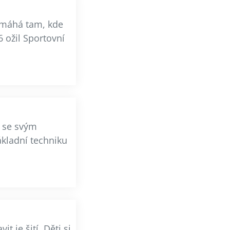
omáhá tam, kde
6 ožil Sportovní
ý se svým
ákladní techniku
t je šití. Děti si