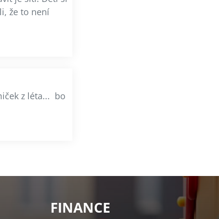
i, že to není
ček z léta... bo
FINANCE