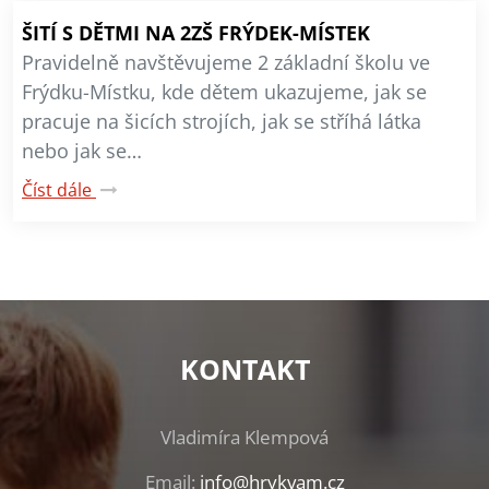
ŠITÍ S DĚTMI NA 2ZŠ FRÝDEK-MÍSTEK
Pravidelně navštěvujeme 2 základní školu ve
Frýdku-Místku, kde dětem ukazujeme, jak se
pracuje na šicích strojích, jak se stříhá látka
nebo jak se…
Číst dále
KONTAKT
Vladimíra Klempová
Email:
info@hrykvam.cz