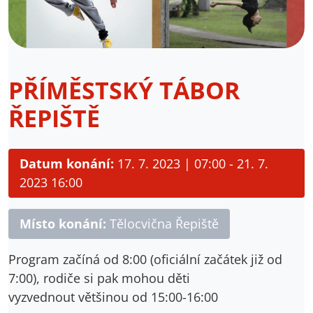
PŘÍMĚSTSKÝ TÁBOR
ŘEPIŠTĚ
Datum konání:
17. 7. 2023 | 07:00 - 21. 7.
2023 16:00
Místo konání:
Tělocvična Řepiště
Program začíná od 8:00 (oficiální začátek již od
7:00), rodiče si pak mohou děti
vyzvednout většinou od 15:00-16:00