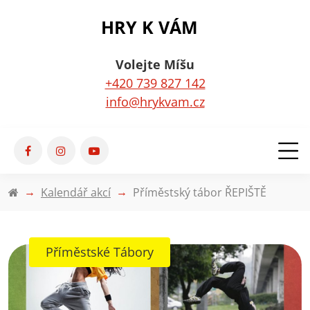
HRY K VÁM
Volejte Míšu
+420 739 827 142
info@hrykvam.cz
Kalendář akcí
Příměstský tábor ŘEPIŠTĚ
Příměstské Tábory