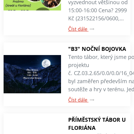
vyzvednout většinou od
15:00-16:00 Cena? 2999
Kč (231522156/0600,…
Číst dále
"B3" NOČNÍ BOJOVKA
Tento tábor, který jsme po
projektu
č. CZ.03.2.65/0.0/0.0/16_
byl zaměřen především na
soutěže a hry v terénu. J
Číst dále
PŘÍMĚSTSKÝ TÁBOR U
FLORIÁNA