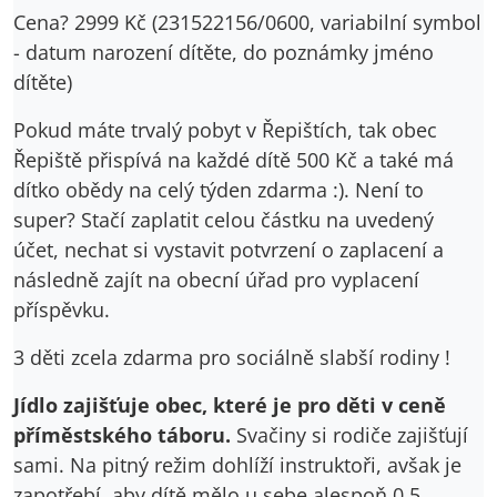
Cena? 2999 Kč (231522156/0600, variabilní symbol
- datum narození dítěte, do poznámky jméno
dítěte)
Pokud máte trvalý pobyt v Řepištích, tak obec
Řepiště přispívá na každé dítě 500 Kč a také má
dítko obědy na celý týden zdarma :). Není to
super? Stačí zaplatit celou částku na uvedený
účet, nechat si vystavit potvrzení o zaplacení a
následně zajít na obecní úřad pro vyplacení
příspěvku.
3 děti zcela zdarma pro sociálně slabší rodiny !
Jídlo zajišťuje obec, které je pro děti v ceně
příměstského táboru.
Svačiny si rodiče zajišťují
sami. Na pitný režim dohlíží instruktoři, avšak je
zapotřebí, aby dítě mělo u sebe alespoň 0,5