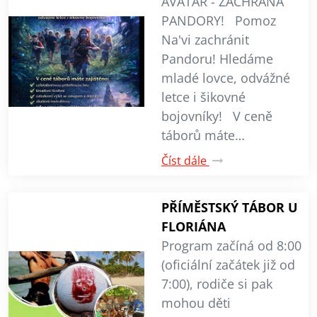
AVATAR - ZÁCHRANA
PANDORY! Pomoz
Na'vi zachránit
Pandoru! Hledáme
mladé lovce, odvážné
letce i šikovné
bojovníky! V ceně
táborů máte…
Číst dále
PŘÍMĚSTSKÝ TÁBOR U
FLORIÁNA
Program začíná od 8:00
(oficiální začátek již od
7:00), rodiče si pak
mohou děti