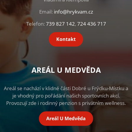
Email:
info@hrykvam.cz
Telefon:
739 827 142
,
724 436 717
Kontakt
AREÁL U MEDVĚDA
Areál se nachází v klidné části Dobré u Frýdku-Místku a
je vhodný pro pořádání našich sportovních akcí.
Provozují zde i rodinný penzion s privátním wellness.
Areál U Medvěda