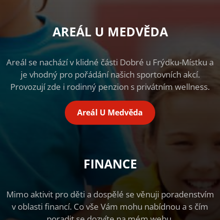
AREÁL U MEDVĚDA
Areál se nachází v klidné části Dobré u Frýdku-Místku a
je vhodný pro pořádání našich sportovních akcí.
Provozují zde i rodinný penzion s privátním wellness.
Areál U Medvěda
FINANCE
Mimo aktivit pro děti a dospělé se věnuji poradenstvím
v oblasti financí. Co vše Vám mohu nabídnou a s čím
poradit se dozvíte na mém webu.