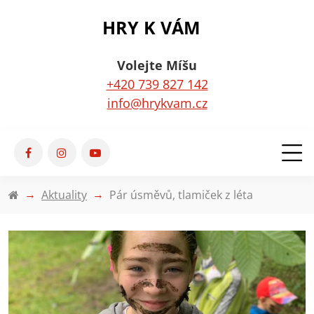
HRY K VÁM
Volejte Míšu
+420 739 827 142
info@hrykvam.cz
Aktuality
Pár úsměvů, tlamiček z léta