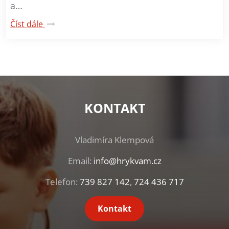
a…
Číst dále
KONTAKT
Vladimíra Klempová
Email:
info@hrykvam.cz
Telefon:
739 827 142
,
724 436 717
Kontakt